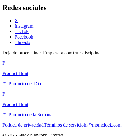
Redes sociales
X
Instagram
TikTok
Facebook
Threads
Deja de procrastinar. Empieza a construir disciplina.
P
Product Hunt
#1 Producto del Día
P
Product Hunt
#1 Producto de la Semana
Política de privacidad
Términos de servicio
hi@momclock.com
© 2026 Stack Network Limited