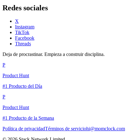
Redes sociales
X
Instagram
TikTok
Facebook
Threads
Deja de procrastinar. Empieza a construir disciplina.
P
Product Hunt
#1 Producto del Día
P
Product Hunt
#1 Producto de la Semana
Política de privacidad
Términos de servicio
hi@momclock.com
© 2026 Stack Network Limited