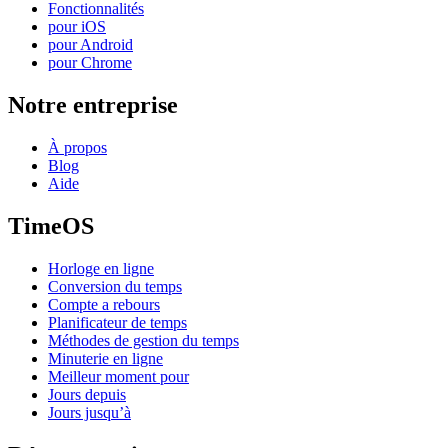
Fonctionnalités
pour iOS
pour Android
pour Chrome
Notre entreprise
À propos
Blog
Aide
TimeOS
Horloge en ligne
Conversion du temps
Compte a rebours
Planificateur de temps
Méthodes de gestion du temps
Minuterie en ligne
Meilleur moment pour
Jours depuis
Jours jusqu’à