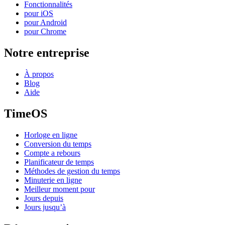
Fonctionnalités
pour iOS
pour Android
pour Chrome
Notre entreprise
À propos
Blog
Aide
TimeOS
Horloge en ligne
Conversion du temps
Compte a rebours
Planificateur de temps
Méthodes de gestion du temps
Minuterie en ligne
Meilleur moment pour
Jours depuis
Jours jusqu’à