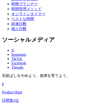
時間プランナー
時間管理メソッド
オンラインタイマー
ベストな時間
経過日数
残り日数
ソーシャルメディア
X
Instagram
TikTok
Facebook
Threads
先延ばしをやめよう。規律を育てよう。
P
Product Hunt
日間第1位