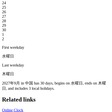
24
25
26
27
28
29
30
1
2
First weekday
水曜日
Last weekday
木曜日
2027年9月 in 中国 has 30 days, begins on 水曜日, ends on 木曜
日, and includes 3 local holidays.
Related links
Online Clock