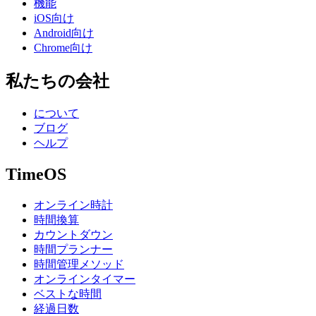
機能
iOS向け
Android向け
Chrome向け
私たちの会社
について
ブログ
ヘルプ
TimeOS
オンライン時計
時間換算
カウントダウン
時間プランナー
時間管理メソッド
オンラインタイマー
ベストな時間
経過日数