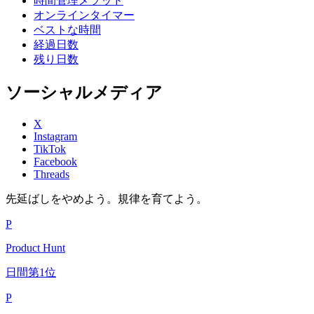
時間管理メソッド
オンラインタイマー
ベストな時間
経過日数
残り日数
ソーシャルメディア
X
Instagram
TikTok
Facebook
Threads
先延ばしをやめよう。規律を育てよう。
P
Product Hunt
日間第1位
P