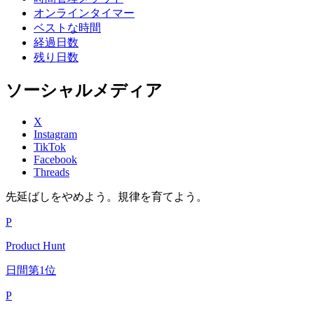
オンラインタイマー
ベストな時間
経過日数
残り日数
ソーシャルメディア
X
Instagram
TikTok
Facebook
Threads
先延ばしをやめよう。規律を育てよう。
P
Product Hunt
日間第1位
P