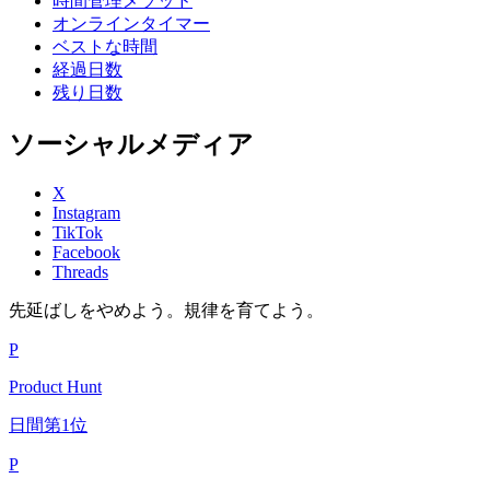
時間管理メソッド
オンラインタイマー
ベストな時間
経過日数
残り日数
ソーシャルメディア
X
Instagram
TikTok
Facebook
Threads
先延ばしをやめよう。規律を育てよう。
P
Product Hunt
日間第1位
P