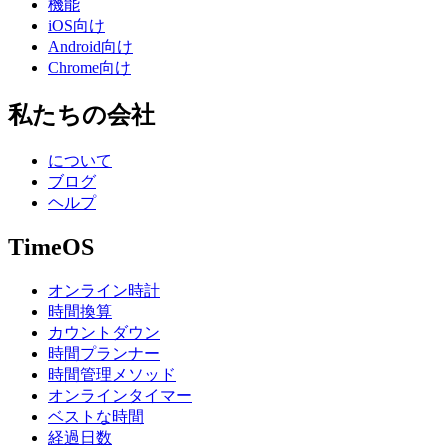
機能
iOS向け
Android向け
Chrome向け
私たちの会社
について
ブログ
ヘルプ
TimeOS
オンライン時計
時間換算
カウントダウン
時間プランナー
時間管理メソッド
オンラインタイマー
ベストな時間
経過日数