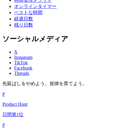
時間管理メソッド
オンラインタイマー
ベストな時間
経過日数
残り日数
ソーシャルメディア
X
Instagram
TikTok
Facebook
Threads
先延ばしをやめよう。規律を育てよう。
P
Product Hunt
日間第1位
P