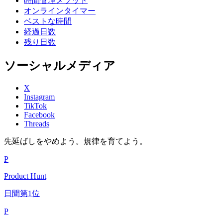
時間管理メソッド
オンラインタイマー
ベストな時間
経過日数
残り日数
ソーシャルメディア
X
Instagram
TikTok
Facebook
Threads
先延ばしをやめよう。規律を育てよう。
P
Product Hunt
日間第1位
P