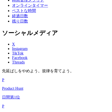
時間管理メソッド
オンラインタイマー
ベストな時間
経過日数
残り日数
ソーシャルメディア
X
Instagram
TikTok
Facebook
Threads
先延ばしをやめよう。規律を育てよう。
P
Product Hunt
日間第1位
P