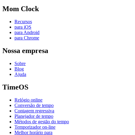
Mom Clock
Recursos
para iOS
para Android
para Chrome
Nossa empresa
Sobre
Blog
Ajuda
TimeOS
Relógio online
Conversão de tempo
Contagem regressiva
Planejador de tempo
Métodos de gestão do tempo
Temporizador on-line
Melhor horário para