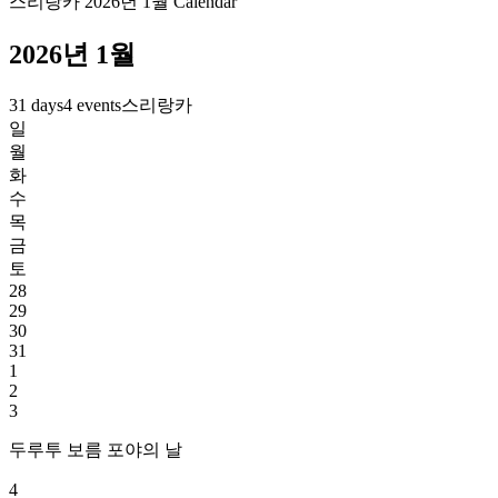
스리랑카 2026년 1월 Calendar
2026년 1월
31 days
4 events
스리랑카
일
월
화
수
목
금
토
28
29
30
31
1
2
3
두루투 보름 포야의 날
4