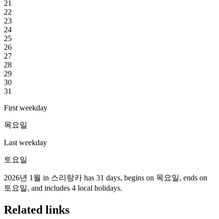
21
22
23
24
25
26
27
28
29
30
31
First weekday
목요일
Last weekday
토요일
2026년 1월 in 스리랑카 has 31 days, begins on 목요일, ends on
토요일, and includes 4 local holidays.
Related links