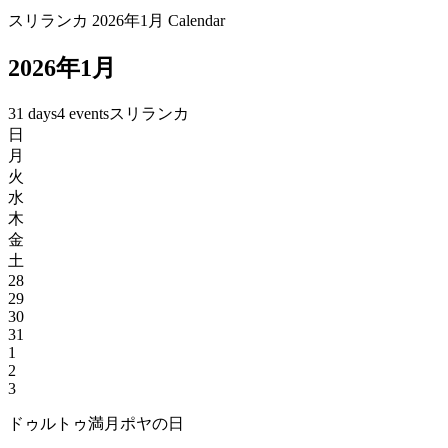
スリランカ 2026年1月 Calendar
2026年1月
31 days
4 events
スリランカ
日
月
火
水
木
金
土
28
29
30
31
1
2
3
ドゥルトゥ満月ポヤの日