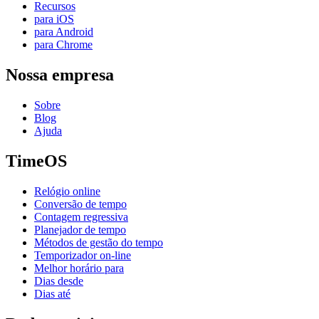
Recursos
para iOS
para Android
para Chrome
Nossa empresa
Sobre
Blog
Ajuda
TimeOS
Relógio online
Conversão de tempo
Contagem regressiva
Planejador de tempo
Métodos de gestão do tempo
Temporizador on-line
Melhor horário para
Dias desde
Dias até