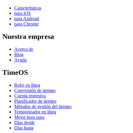
Características
para iOS
para Android
para Chrome
Nuestra empresa
Acerca de
Blog
Ayuda
TimeOS
Reloj en línea
Conversión de tiempo
Cuenta regresiva
Planificador de tiempo
Métodos de gestión del tiempo
Temporizador en línea
Mejor hora para
Días desde
Días hasta