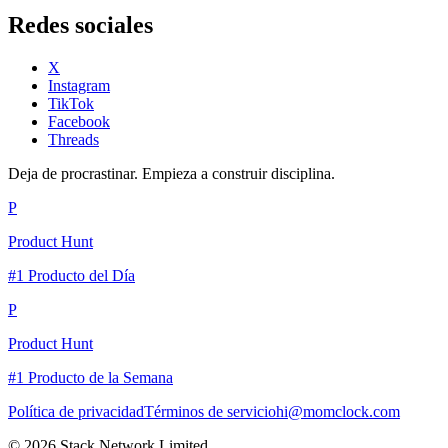
Redes sociales
X
Instagram
TikTok
Facebook
Threads
Deja de procrastinar. Empieza a construir disciplina.
P
Product Hunt
#1 Producto del Día
P
Product Hunt
#1 Producto de la Semana
Política de privacidad
Términos de servicio
hi@momclock.com
© 2026 Stack Network Limited