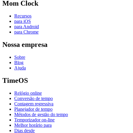
Mom Clock
Recursos
para iOS
para Android
para Chrome
Nossa empresa
Sobre
Blog
Ajuda
TimeOS
Relógio online
Conversão de tempo
Contagem regressiva
Planejador de tempo
Métodos de gestão do tempo
Temporizador on-line
Melhor horário para
Dias desde