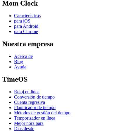
Mom Clock
Características
para iOS
para Android
para Chrome
Nuestra empresa
Acerca de
Blog
Ayuda
TimeOS
Reloj en línea
Conversión de tiempo
Cuenta regresiva
Planificador de tiempo
Métodos de gestión del tiempo
Temporizador en línea
Mejor hora para
Días desde