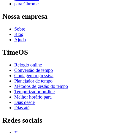
para Chrome
Nossa empresa
Sobre
Blog
Ajuda
TimeOS
Relógio online
Conversão de tempo
Contagem regressiva
Planejador de tempo
Métodos de gestão do tempo
Temporizador on-line
Melhor horário para
Dias desde
Dias até
Redes sociais
X