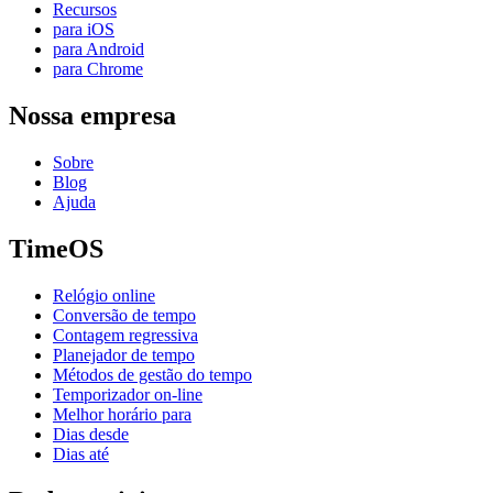
Recursos
para iOS
para Android
para Chrome
Nossa empresa
Sobre
Blog
Ajuda
TimeOS
Relógio online
Conversão de tempo
Contagem regressiva
Planejador de tempo
Métodos de gestão do tempo
Temporizador on-line
Melhor horário para
Dias desde
Dias até