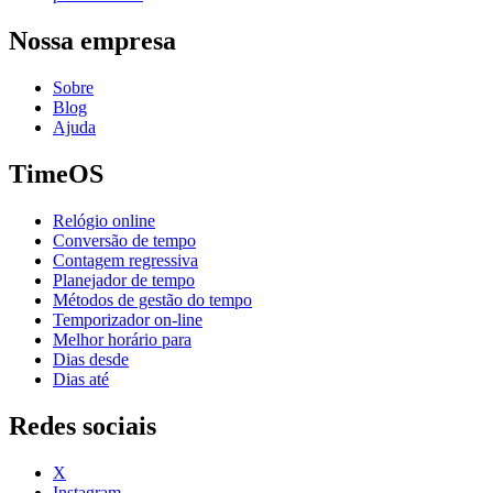
Nossa empresa
Sobre
Blog
Ajuda
TimeOS
Relógio online
Conversão de tempo
Contagem regressiva
Planejador de tempo
Métodos de gestão do tempo
Temporizador on-line
Melhor horário para
Dias desde
Dias até
Redes sociais
X
Instagram