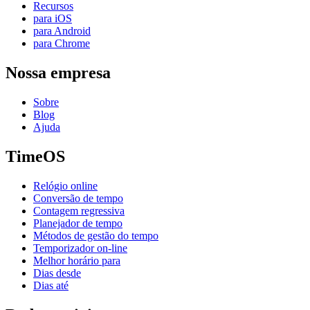
Recursos
para iOS
para Android
para Chrome
Nossa empresa
Sobre
Blog
Ajuda
TimeOS
Relógio online
Conversão de tempo
Contagem regressiva
Planejador de tempo
Métodos de gestão do tempo
Temporizador on-line
Melhor horário para
Dias desde
Dias até