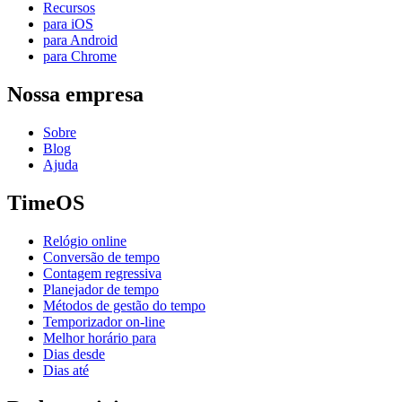
Recursos
para iOS
para Android
para Chrome
Nossa empresa
Sobre
Blog
Ajuda
TimeOS
Relógio online
Conversão de tempo
Contagem regressiva
Planejador de tempo
Métodos de gestão do tempo
Temporizador on-line
Melhor horário para
Dias desde
Dias até