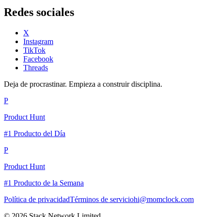
Redes sociales
X
Instagram
TikTok
Facebook
Threads
Deja de procrastinar. Empieza a construir disciplina.
P
Product Hunt
#1 Producto del Día
P
Product Hunt
#1 Producto de la Semana
Política de privacidad
Términos de servicio
hi@momclock.com
© 2026 Stack Network Limited