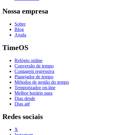
Nossa empresa
Sobre
Blog
Ajuda
TimeOS
Relógio online
Conversão de tempo
Contagem regressiva
Planejador de tempo
Métodos de gestão do tempo
Temporizador on-line
Melhor horário para
Dias desde
Dias até
Redes sociais
X
Instagram