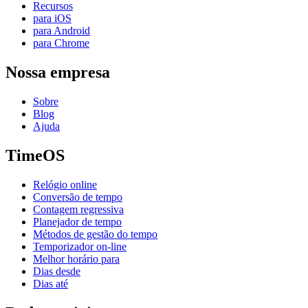
Recursos
para iOS
para Android
para Chrome
Nossa empresa
Sobre
Blog
Ajuda
TimeOS
Relógio online
Conversão de tempo
Contagem regressiva
Planejador de tempo
Métodos de gestão do tempo
Temporizador on-line
Melhor horário para
Dias desde
Dias até