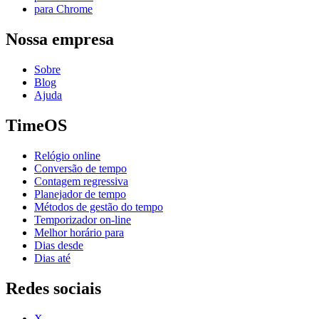
para Chrome
Nossa empresa
Sobre
Blog
Ajuda
TimeOS
Relógio online
Conversão de tempo
Contagem regressiva
Planejador de tempo
Métodos de gestão do tempo
Temporizador on-line
Melhor horário para
Dias desde
Dias até
Redes sociais
X