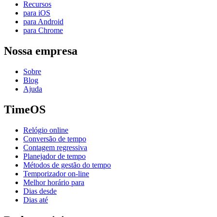
Recursos
para iOS
para Android
para Chrome
Nossa empresa
Sobre
Blog
Ajuda
TimeOS
Relógio online
Conversão de tempo
Contagem regressiva
Planejador de tempo
Métodos de gestão do tempo
Temporizador on-line
Melhor horário para
Dias desde
Dias até