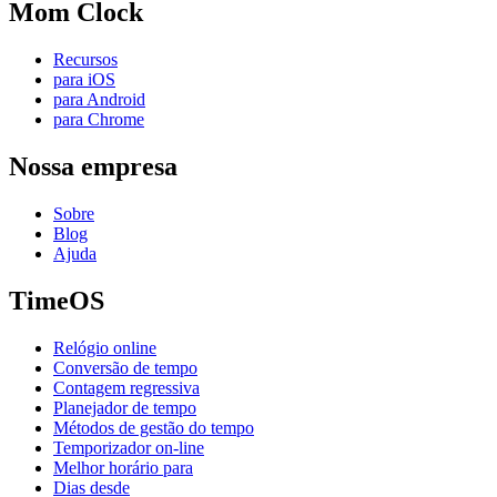
Mom Clock
Recursos
para iOS
para Android
para Chrome
Nossa empresa
Sobre
Blog
Ajuda
TimeOS
Relógio online
Conversão de tempo
Contagem regressiva
Planejador de tempo
Métodos de gestão do tempo
Temporizador on-line
Melhor horário para
Dias desde