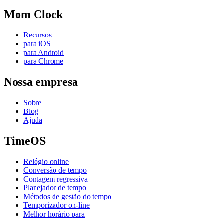
Mom Clock
Recursos
para iOS
para Android
para Chrome
Nossa empresa
Sobre
Blog
Ajuda
TimeOS
Relógio online
Conversão de tempo
Contagem regressiva
Planejador de tempo
Métodos de gestão do tempo
Temporizador on-line
Melhor horário para