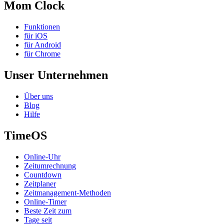
Mom Clock
Funktionen
für iOS
für Android
für Chrome
Unser Unternehmen
Über uns
Blog
Hilfe
TimeOS
Online-Uhr
Zeitumrechnung
Countdown
Zeitplaner
Zeitmanagement-Methoden
Online-Timer
Beste Zeit zum
Tage seit