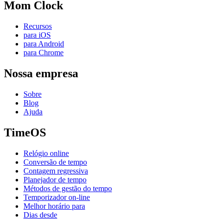
Mom Clock
Recursos
para iOS
para Android
para Chrome
Nossa empresa
Sobre
Blog
Ajuda
TimeOS
Relógio online
Conversão de tempo
Contagem regressiva
Planejador de tempo
Métodos de gestão do tempo
Temporizador on-line
Melhor horário para
Dias desde