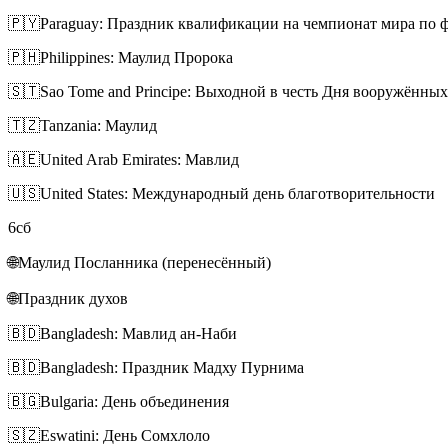
🇵🇾
Paraguay: Праздник квалификации на чемпионат мира по 
🇵🇭
Philippines: Маулид Пророка
🇸🇹
Sao Tome and Principe: Выходной в честь Дня вооружённых
🇹🇿
Tanzania: Маулид
🇦🇪
United Arab Emirates: Мавлид
🇺🇸
United States: Международный день благотворительности
6
сб
🌐
Маулид Посланника (перенесённый)
🌐
Праздник духов
🇧🇩
Bangladesh: Мавлид ан-Наби
🇧🇩
Bangladesh: Праздник Мадху Пурнима
🇧🇬
Bulgaria: День объединения
🇸🇿
Eswatini: День Сомхлоло