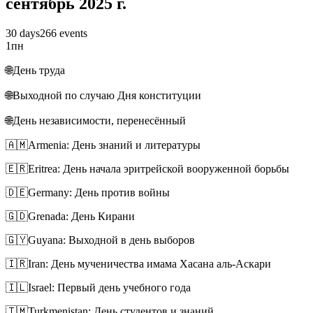
сентябрь 2025 г.
30 days
266 events
1
пн
🌐
День труда
🌐
Выходной по случаю Дня конституции
🌐
День независимости, перенесённый
🇦🇲
Armenia: День знаний и литературы
🇪🇷
Eritrea: День начала эритрейской вооруженной борьбы
🇩🇪
Germany: День против войны
🇬🇩
Grenada: День Кирани
🇬🇾
Guyana: Выходной в день выборов
🇮🇷
Iran: День мученичества имама Хасана аль-Аскари
🇮🇱
Israel: Первый день учебного года
🇹🇲
Turkmenistan: День студентов и знаний