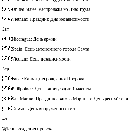
🇺🇸
United States: Распродажа ко Дню труда
🇻🇳
Vietnam: Праздник Дня независимости
2
вт
🇳🇮
Nicaragua: День армии
🇪🇸
Spain: День автономного города Сеута
🇻🇳
Vietnam: День независимости
3
ср
🇮🇱
Israel: Канун дня рождения Пророка
🇵🇭
Philippines: День капитуляции Ямаситы
🇸🇲
San Marino: Праздник святого Марина и День республики
🇹🇼
Taiwan: День вооруженных сил
4
чт
🌐
День рождения пророка