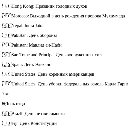
🇭🇰
Hong Kong: Праздник голодных духов
🇲🇦
Morocco: Выходной в день рождения пророка Мухаммеда
🇳🇵
Nepal: Indra Jatra
🇵🇰
Pakistan: День обороны
🇵🇰
Pakistan: Мавлид ан-Наби
🇸🇹
Sao Tome and Principe: День вооруженных сил
🇪🇸
Spain: День Элькано
🇺🇸
United States: День коренных американцев
🇺🇸
United States: День уборки федеральных земель Карла Гарн
7
вс
🌐
День отца
🇧🇷
Brazil: День независимости
🇫🇯
Fiji: День Конституции