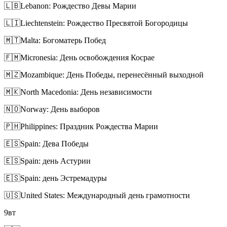
🇱🇧
Lebanon: Рождество Девы Марии
🇱🇮
Liechtenstein: Рождество Пресвятой Богородицы
🇲🇹
Malta: Богоматерь Побед
🇫🇲
Micronesia: День освобождения Косрае
🇲🇿
Mozambique: День Победы, перенесённый выходной
🇲🇰
North Macedonia: День независимости
🇳🇴
Norway: День выборов
🇵🇭
Philippines: Праздник Рождества Марии
🇪🇸
Spain: Дева Победы
🇪🇸
Spain: день Астурии
🇪🇸
Spain: день Эстремадуры
🇺🇸
United States: Международный день грамотности
9
вт