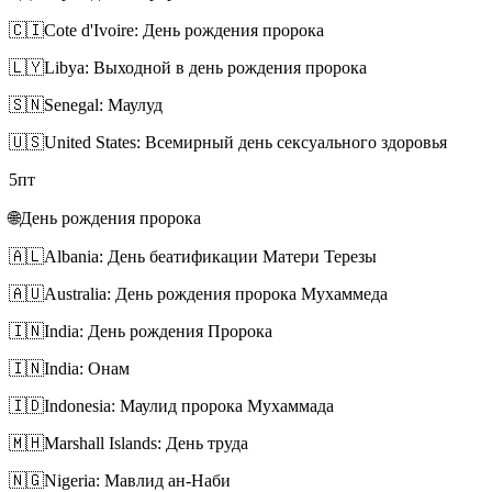
🇨🇮
Cote d'Ivoire: День рождения пророка
🇱🇾
Libya: Выходной в день рождения пророка
🇸🇳
Senegal: Маулуд
🇺🇸
United States: Всемирный день сексуального здоровья
5
пт
🌐
День рождения пророка
🇦🇱
Albania: День беатификации Матери Терезы
🇦🇺
Australia: День рождения пророка Мухаммеда
🇮🇳
India: День рождения Пророка
🇮🇳
India: Онам
🇮🇩
Indonesia: Маулид пророка Мухаммада
🇲🇭
Marshall Islands: День труда
🇳🇬
Nigeria: Мавлид ан-Наби