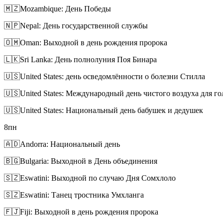
🇲🇿
Mozambique: День Победы
🇳🇵
Nepal: День государственной службы
🇴🇲
Oman: Выходной в день рождения пророка
🇱🇰
Sri Lanka: День полнолуния Поя Бинара
🇺🇸
United States: день осведомлённости о болезни Стилла
🇺🇸
United States: Международный день чистого воздуха для го
🇺🇸
United States: Национальный день бабушек и дедушек
8
пн
🇦🇩
Andorra: Национальный день
🇧🇬
Bulgaria: Выходной в День объединения
🇸🇿
Eswatini: Выходной по случаю Дня Сомхлоло
🇸🇿
Eswatini: Танец тростника Умхланга
🇫🇯
Fiji: Выходной в день рождения пророка