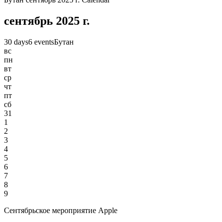
сентябрь 2025 г.
30 days
6 events
Бутан
вс
пн
вт
ср
чт
пт
сб
31
1
2
3
4
5
6
7
8
9
Сентябрьское мероприятие Apple