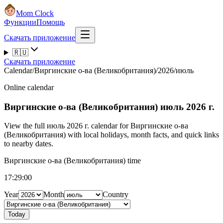
Mom Clock
Функции
Помощь
Скачать приложение
🇷🇺
Скачать приложение
Calendar
/
Виргинские о-ва (Великобритания)
/
2026
/
июль
Online calendar
Виргинские о-ва (Великобритания)
июль 2026 г.
View the full июль 2026 г. calendar for Виргинские о-ва
(Великобритания) with local holidays, month facts, and quick links
to nearby dates.
Виргинские о-ва (Великобритания) time
17:29:01
Year
Month
Country
Today