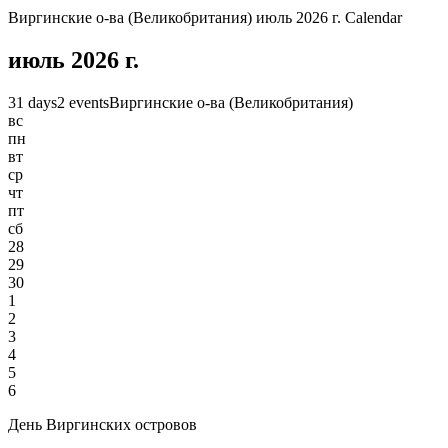
Виргинские о-ва (Великобритания) июль 2026 г. Calendar
июль 2026 г.
31 days
2 events
Виргинские о-ва (Великобритания)
вс
пн
вт
ср
чт
пт
сб
28
29
30
1
2
3
4
5
6
День Виргинских островов