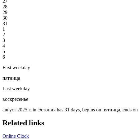
27
28
29
30
31
1
2
3
4
5
6
First weekday
пятница
Last weekday
воскресенье
август 2025 г. in Эстония has 31 days, begins on пятница, ends on 
Related links
Online Clock