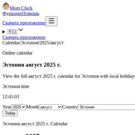
Mom Clock
Функции
Помощь
Скачать приложение
🇷🇺
Скачать приложение
Calendar
/
Эстония
/
2025
/
август
Online calendar
Эстония
август 2025 г.
View the full август 2025 г. calendar for Эстония with local holidays
Эстония time
12:41:04
Year
Month
Country
Today
Эстония август 2025 г. Calendar