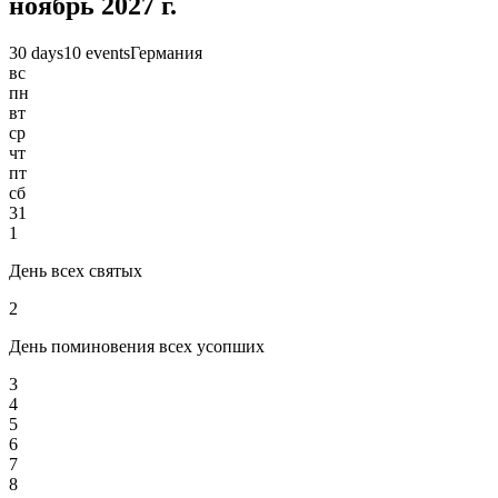
ноябрь 2027 г.
30 days
10 events
Германия
вс
пн
вт
ср
чт
пт
сб
31
1
День всех святых
2
День поминовения всех усопших
3
4
5
6
7
8