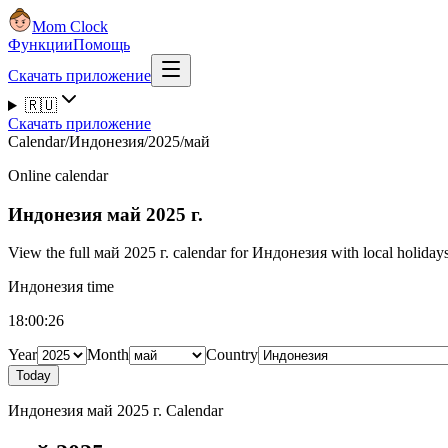
Mom Clock
Функции
Помощь
Скачать приложение
🇷🇺
Скачать приложение
Calendar
/
Индонезия
/
2025
/
май
Online calendar
Индонезия
май 2025 г.
View the full май 2025 г. calendar for Индонезия with local holidays,
Индонезия time
18:00:27
Year
Month
Country
Today
Индонезия май 2025 г. Calendar