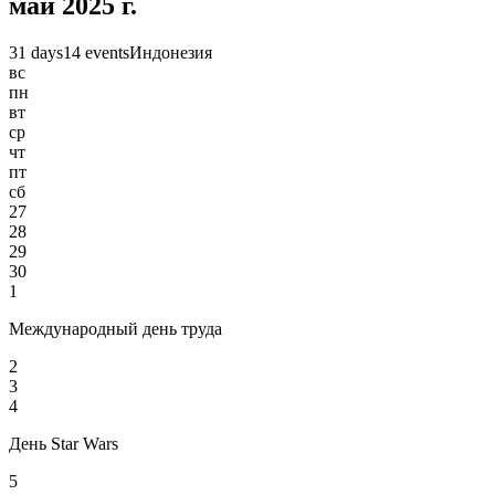
май 2025 г.
31 days
14 events
Индонезия
вс
пн
вт
ср
чт
пт
сб
27
28
29
30
1
Международный день труда
2
3
4
День Star Wars
5