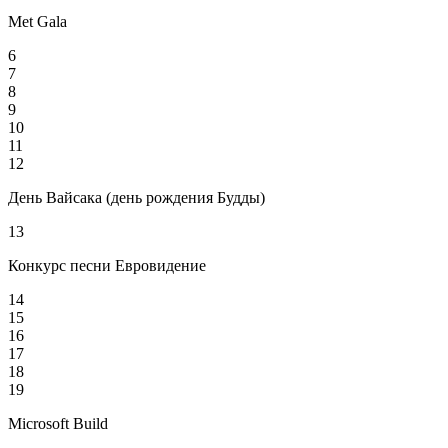
Met Gala
6
7
8
9
10
11
12
День Вайсака (день рождения Будды)
13
Конкурс песни Евровидение
14
15
16
17
18
19
Microsoft Build