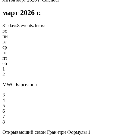
март 2026 г.
31 days
8 events
Литва
вс
пн
вт
ср
чт
пт
сб
1
2
MWC Барселона
3
4
5
6
7
8
Открывающий сезон Гран-при Формулы 1