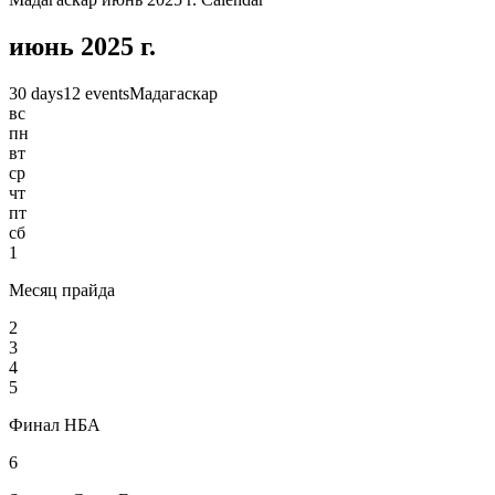
июнь 2025 г.
30 days
12 events
Мадагаскар
вс
пн
вт
ср
чт
пт
сб
1
Месяц прайда
2
3
4
5
Финал НБА
6