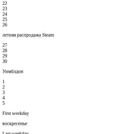
22
23
24
25
26
летняя распродажа Steam
27
28
29
30
Уимблдон
1
2
3
4
5
First weekday
воскресенье
Last weekday