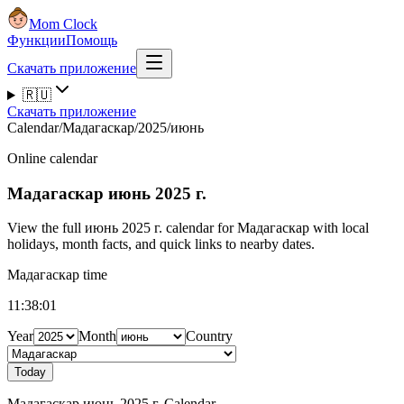
Mom Clock
Функции
Помощь
Скачать приложение
🇷🇺
Скачать приложение
Calendar
/
Мадагаскар
/
2025
/
июнь
Online calendar
Мадагаскар
июнь 2025 г.
View the full июнь 2025 г. calendar for Мадагаскар with local
holidays, month facts, and quick links to nearby dates.
Мадагаскар time
11:38:01
Year
Month
Country
Today
Мадагаскар июнь 2025 г. Calendar