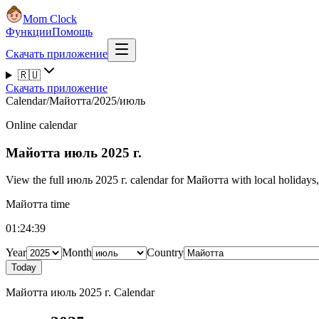
Mom Clock
Функции
Помощь
Скачать приложение
🇷🇺
Скачать приложение
Calendar
/
Майотта
/
2025
/
июль
Online calendar
Майотта
июль 2025 г.
View the full июль 2025 г. calendar for Майотта with local holidays, 
Майотта time
01:24:40
Year
Month
Country
Today
Майотта июль 2025 г. Calendar