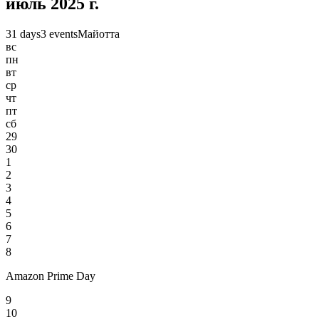
июль 2025 г.
31 days
3 events
Майотта
вс
пн
вт
ср
чт
пт
сб
29
30
1
2
3
4
5
6
7
8
Amazon Prime Day
9
10