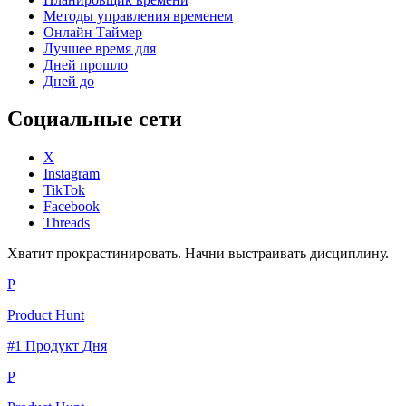
Методы управления временем
Онлайн Таймер
Лучшее время для
Дней прошло
Дней до
Социальные сети
X
Instagram
TikTok
Facebook
Threads
Хватит прокрастинировать. Начни выстраивать дисциплину.
P
Product Hunt
#1 Продукт Дня
P