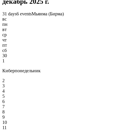
декабрь 2025 г.
31 days
6 events
Мьянма (Бирма)
вс
пн
вт
ср
чт
пт
сб
30
1
Киберпонедельник
2
3
4
5
6
7
8
9
10
11