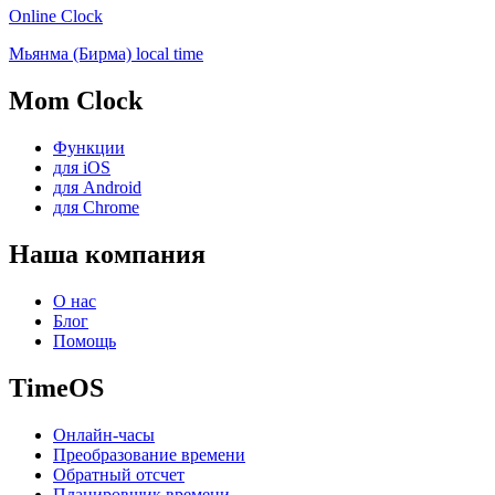
Online Clock
Мьянма (Бирма) local time
Mom Clock
Функции
для iOS
для Android
для Chrome
Наша компания
О нас
Блог
Помощь
TimeOS
Онлайн-часы
Преобразование времени
Обратный отсчет
Планировщик времени