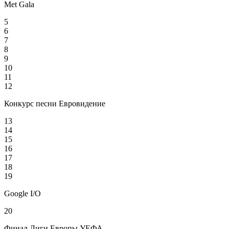
Met Gala
5
6
7
8
9
10
11
12
Конкурс песни Евровидение
13
14
15
16
17
18
19
Google I/O
20
Финал Лиги Европы УЕФА