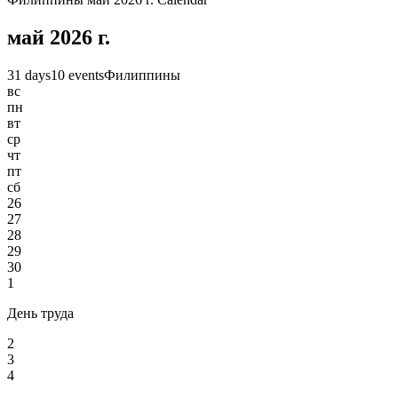
май 2026 г.
31 days
10 events
Филиппины
вс
пн
вт
ср
чт
пт
сб
26
27
28
29
30
1
День труда
2
3
4