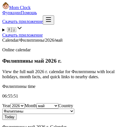
Mom Clock
Функции
Помощь
Скачать приложение
🇷🇺
Скачать приложение
Calendar
/
Филиппины
/
2026
/
май
Online calendar
Филиппины
май 2026 г.
View the full май 2026 г. calendar for Филиппины with local
holidays, month facts, and quick links to nearby dates.
Филиппины time
06:55:52
Year
Month
Country
Today
Филиппины май 2026 г. Calendar