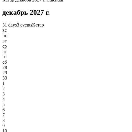
декабрь 2027 г.
31 days
3 events
Катар
вс
пн
вт
ср
чт
пт
сб
28
29
30
1
2
3
4
5
6
7
8
9
10