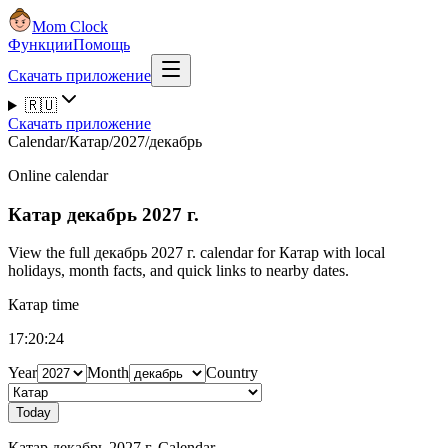
Mom Clock
Функции
Помощь
Скачать приложение
🇷🇺
Скачать приложение
Calendar
/
Катар
/
2027
/
декабрь
Online calendar
Катар
декабрь 2027 г.
View the full декабрь 2027 г. calendar for Катар with local
holidays, month facts, and quick links to nearby dates.
Катар time
17:20:25
Year
Month
Country
Today
Катар декабрь 2027 г. Calendar