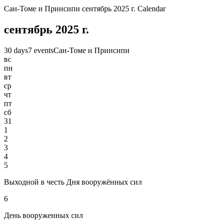
Сан-Томе и Принсипи сентябрь 2025 г. Calendar
сентябрь 2025 г.
30 days
7 events
Сан-Томе и Принсипи
вс
пн
вт
ср
чт
пт
сб
31
1
2
3
4
5
Выходной в честь Дня вооружённых сил
6
День вооруженных сил