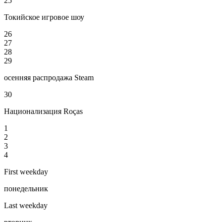
25
Токийское игровое шоу
26
27
28
29
осенняя распродажа Steam
30
Национализация Roças
1
2
3
4
First weekday
понедельник
Last weekday