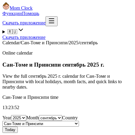
Mom Clock
Функции
Помощь
Скачать приложение
🇷🇺
Скачать приложение
Calendar
/
Сан-Томе и Принсипи
/
2025
/
сентябрь
Online calendar
Сан-Томе и Принсипи
сентябрь 2025 г.
View the full сентябрь 2025 г. calendar for Сан-Томе и
Принсипи with local holidays, month facts, and quick links to
nearby dates.
Сан-Томе и Принсипи time
13:23:53
Year
Month
Country
Today