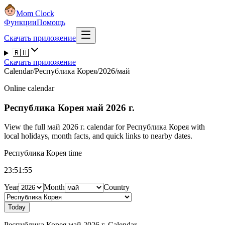
Mom Clock
Функции
Помощь
Скачать приложение
🇷🇺
Скачать приложение
Calendar
/
Республика Корея
/
2026
/
май
Online calendar
Республика Корея
май 2026 г.
View the full май 2026 г. calendar for Республика Корея with
local holidays, month facts, and quick links to nearby dates.
Республика Корея time
23:51:56
Year
Month
Country
Today
Республика Корея май 2026 г. Calendar