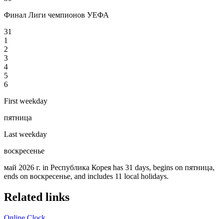
Финал Лиги чемпионов УЕФА
31
1
2
3
4
5
6
First weekday
пятница
Last weekday
воскресенье
май 2026 г. in Республика Корея has 31 days, begins on пятница,
ends on воскресенье, and includes 11 local holidays.
Related links
Online Clock