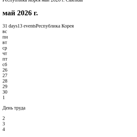
май 2026 г.
31 days
13 events
Республика Корея
вс
пн
вт
ср
чт
пт
сб
26
27
28
29
30
1
День труда
2
3
4