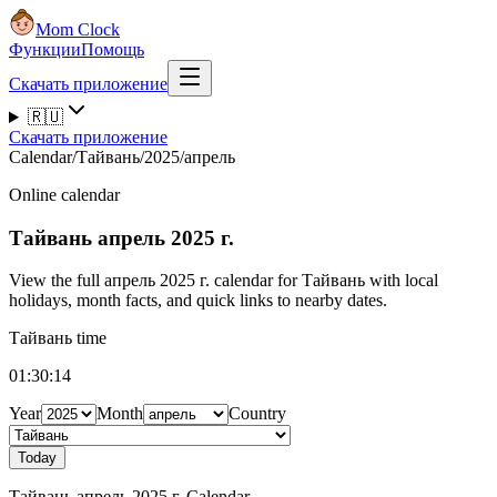
Mom Clock
Функции
Помощь
Скачать приложение
🇷🇺
Скачать приложение
Calendar
/
Тайвань
/
2025
/
апрель
Online calendar
Тайвань
апрель 2025 г.
View the full апрель 2025 г. calendar for Тайвань with local
holidays, month facts, and quick links to nearby dates.
Тайвань time
01:30:15
Year
Month
Country
Today
Тайвань апрель 2025 г. Calendar