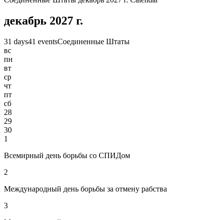
декабрь 2027 г.
31 days
41 events
Соединенные Штаты
вс
пн
вт
ср
чт
пт
сб
28
29
30
1
Всемирный день борьбы со СПИДом
2
Международный день борьбы за отмену рабства
3